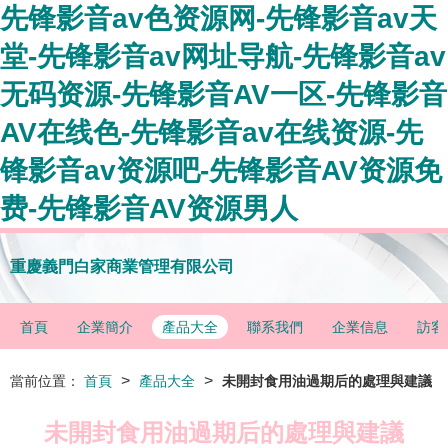
先锋影音av色资源网-先锋影音av天
堂-先锋影音av网址导航-先锋影音av
无码资源-先锋影音AV一区-先锋影音
AV在线色-先锋影音av在线资源-先
锋影音av资源吧-先锋影音AV资源免
费-先锋影音AV资源男人
重慶義門白家商業管理有限公司
首頁
企業簡介
產品大全
聯系我們
企業信息
訪客
>
>
當前位置：
首頁
產品大全
未開封食用油過期后的處理與建議
未開封食用油過期后的處理與建議