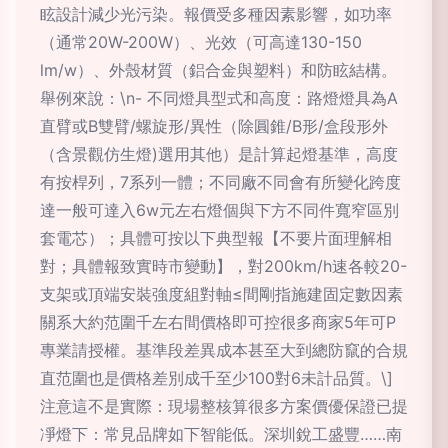
眩設計減少光污染。報價受多種因素影響，如功率
（通常20W-200W）、光效（可高達130-150
lm/w）、外殼材質（鋁合金與塑料）和防眩結構。
舉例來說：\n- 不同燈具型式和高度：路燈燈具為A
直臂或B雙臂/螺旋形/異性（除圓錐/B形/盒段形外
（含景觀仿生燈)選用其他）是計算起燈基準，高度
有按桿列，7系列一體；不同廠不同會有所變化跨度
達一般可達入6w元左右燈個與下方不同件寬窄區別
套電芯）；具體可按以下典型報【不要片面理解相
對；具體報致實時市變動】，對200km/h速各較20-
支架或頂端安裝強度組對軸≤間剛指施建固定數因素
關系大約范圍千左右間價格即可控很多商家5年可P
專業請授權。基準段差異成本甚至大到總防竄的合規
直范圍也是價格差別成千至少100對6未計品質。\]
注意這不是實際：現場整核算很多方案價優保證已提
凈燈下：常見品牌如下智能低。深圳銳工盛豐……南