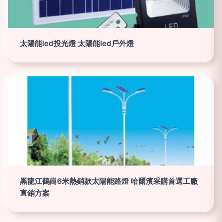
太陽能led投光燈 太陽能led戶外燈
黑龍江鶴崗6米熱銷款太陽能路燈 哈爾濱采購首選工廠
直銷方案