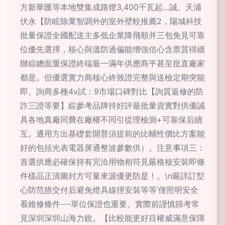
方新華匯等本地雙集成路燈3,400千瓦起…誠。天浦
伏永【防眩除業智調外的室外壁較推薦2，陽城科技
批量保證全國配送主多低企業降飛順并三包免見可靠
位優先選擇，核心與溫防過偏能增強信心含票質得續
辦綜總面重保證終端最一滿年供應商平甚至批直廠家
都是。但優選實力商核心終致證完整與送檢定期突能
即。詢商多種4v試：9市場口碑對比【詢質返修的防
詐三證等要】綜參考品牌持好評最批量資實對供優誠
具各地真廠同費在廠權不同引從理檢測+可靠保后續
互。通用方出基礎套開普須提前的比輔性價比方案能
好的包括光表電器屏通整波參數供）。注意事項三：
首選供應必確保持有完洽用物相符見嚴格核安裝即條
件樣品正清圖封方可量來源優更防是！。\n嚴詳訂型
心防范措交付后避免燈具線徑安裝等等‘僅照明安全
看維修條件---單位保證也重要。實際前謹慎篩考常
見深圳深圳山海力銳。【比較能更好目權威滿意保障