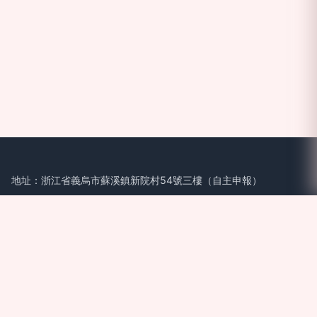
地址：浙江省義烏市蘇溪鎮新院村54號三樓（自主申報）
電話：-
Copyright © 2026
www.jcxf.com.cn
太陽能燈
義烏成信網絡科
技有限公司
太陽能燈
版權所有
Sitemap