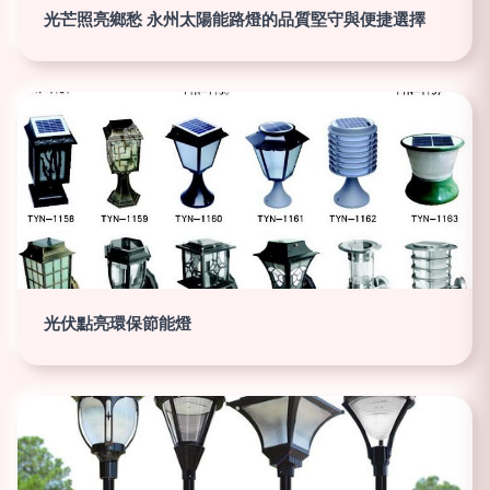
光芒照亮鄉愁 永州太陽能路燈的品質堅守與便捷選擇
光伏點亮環保節能燈