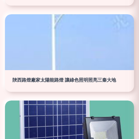
陜西路燈廠家太陽能路燈 讓綠色照明照亮三秦大地