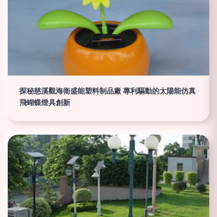
探秘慈溪觀海衛盛能塑料制品廠 專利驅動的太陽能仿真
飛蝴蝶燈具創新