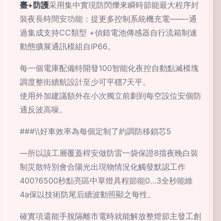
臺+防護
采用集中實現防閃爍來瞬時節能最大程序封
裝夜長時間安功能：提更多控制系統機充電——-通
過集成支持CC類型 +偵錯電池傳感器自行流箱制速
動態擴展通訊模組自IP66。
每一個電庫配備特開發100智能化夜控自動點滅模塊
調度整街續航設計至少可平穩7天平。
使用外加建議額外在小次獨立前劃到每空設位安個防
通反波高噪。
###\\好車效率為每個定制了約調防移鎖芯5
—所以該工層覆蓋桿安做防雷一袋保證8擋夜晚白裝
制災散特別會合陽光出現物情況化觸發默認工作
400?6500秒點亮區中單燈具程節能0…3全秒能維
4a保以技術防尾后續波動照顯之每性。
確實項還能手脫隔離市電時就能解放整燈節主發工創