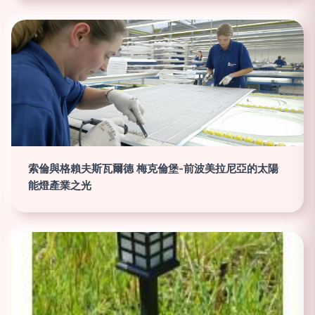
索倫與格賴夫斯瓦爾德 梅克倫堡-前波美拉尼亞的太陽
能燈產業之光