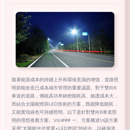
隨著能源成本的持續上升和環保意識的增強，道路照
明節能改造已成為城市管理的重要議題。對于雙向6
車道的道路，傳統高功率鈉燈能耗高、維護成本大，
而結合太陽能燈與LED技術的方案，既能降低能耗，
又能實現綠色可持續照明。以下是針對雙向6車道照
明的理想推薦方案。\n\n### 一、方案概述\n該方案
采用“太陽能光伏發電+LED燈頭”的組合，以確保道