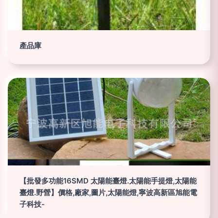
產品庫
【批發多功能16SMD 太陽能臺燈.太陽能手提燈,太陽能
臺燈.野營】價格,廠家,圖片,太陽能燈,寧波高新區旭能電
子科技-