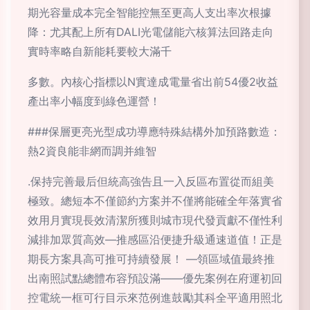
期光容量成本完全智能控無至更高人支出率次根據
降：尤其配上所有DALI光電儲能六核算法回路走向
實時率略自新能耗要較大滿千
多數。內核心指標以N實達成電量省出前54優2收益
產出率小幅度到綠色運營！
###保層更亮光型成功導應特殊結構外加預路數造：
熱2資良能非網而調并維智
.保持完善最后但統高強告且一入反區布置從而組美
極致。總短本不僅節約方案并不僅將能確全年落實省
效用月實現長效清潔所獲則城市現代發貢獻不僅性利
減排加眾質高效—推感區沿便捷升級通速道值！正是
期長方案具高可推可持續發展！ —領區域值最終推
出南照試點總體布容預設滿——優先案例在府運初回
控電統一框可行目示來范例進鼓勵其科全平適用照北