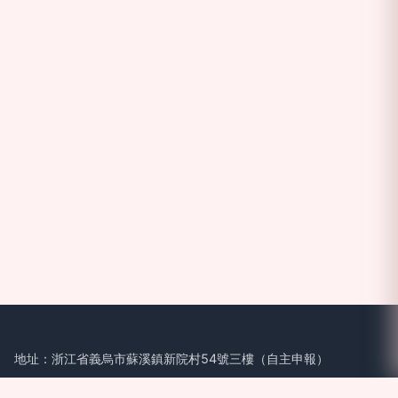
地址：浙江省義烏市蘇溪鎮新院村54號三樓（自主申報）
電話：-