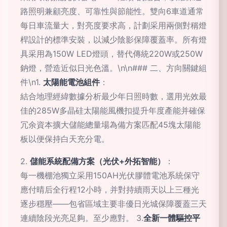
路照明兼顧亮度、可靠性與節能性。雙向6車道通常
每日車流量大，對亮度要求高，計劃采用兩側對稱燈
桿設計的標準安裝，以減少陰影保障覆蓋率。所有燈
具采用為150W LED燈頭，替代傳統220W或250W
鈉燈，營造近似日光色溫。\n\n### 二、方向關鍵組
件\n1.
太陽能電池組件
：
結合地理經緯數據分析最少年日照時數，選用光效最
佳的285W多晶硅太陽能風機扣提升年度產能并確保
冗余資本擴大儲能總量場為備方案匹配45塊太陽能
板以便保持白天充分電。
2.
儲能系統配備方案（光伏+外拓智能）
：
每一機棚池獨立采用150AH光伏膠體電池系統保守
應付晴后全行程12小時，并對持續雨天以上三種光
逐步穩壓——包省區域主要非優日光城保障覆蓋三天
連續陰段光亮足夠。至少應對。 3.
全新一體驅控平